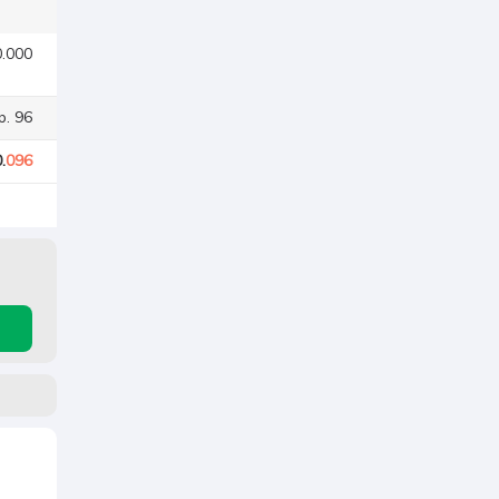
0.000
p. 96
.
096