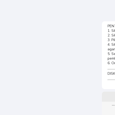
PENT
1. S
2. S
3. P
4. S
agar
5. S
pem
6. O
DISK