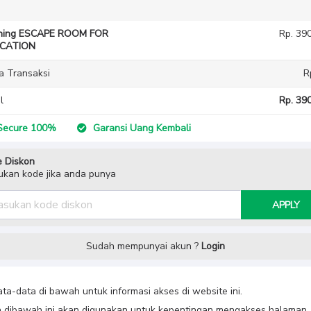
ining ESCAPE ROOM FOR
Rp. 39
CATION
a Transaksi
R
l
Rp. 390
ecure 100%
Garansi Uang Kembali
 Diskon
kan kode jika anda punya
APPLY
Sudah mempunyai akun ?
Login
data-data di bawah untuk informasi akses di website ini.
 dibawah ini akan digunakan untuk kepentingan mengakses halaman