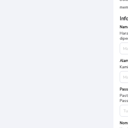
memb
Inf
Nama
Hara
dipe
Alam
Kami
Pas
Past
Pass
Nom