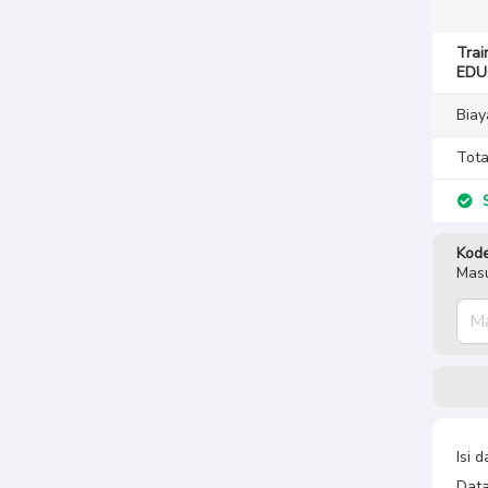
Tra
EDU
Biay
Tota
S
Kode
Masu
Isi 
Data