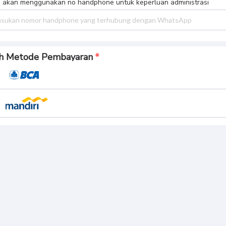
 akan menggunakan no handphone untuk keperluan administrasi
ih Metode Pembayaran
gkasan Pembayaran
l Bayar
BUAT PESANAN
 390.
096