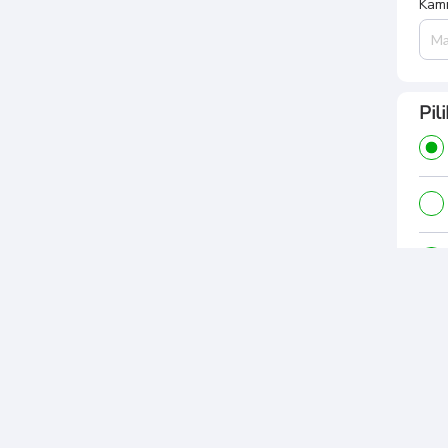
Kami
Pil
Rin
Tota
Rp.