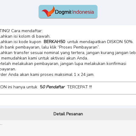
ING! Cara mendaftar:
ilahkan isi kolom di bawah.
ilahkan isi kode kupon
BERKAH50
untuk mendapatkan DISKON 50%.
ilih bank pembayaran, lalu klik “Proses Pembayaran”.
ilahkan transfer sesuai nominal yang tertera, jangan kurang jangan leb
 memudahkan kami untuk aktivasi akun Anda.
etelah melakukan pembayaran, jangan lupa melakukan konfirmasi
bayaran.
rder Anda akan kami proses maksimal 1 x 24 jam.
ON ini hanya untuk
5
0 Pendaftar
TERCEPAT !!!
Detail Pesanan