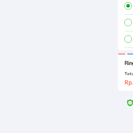
Rin
Tota
Rp.