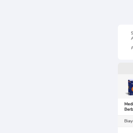
P
Medi
Berb
Biay