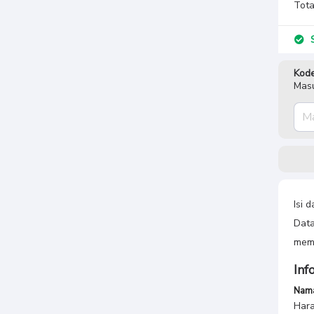
Tota
S
Kode
Masu
Isi 
Data
memb
Inf
Nama
Hara