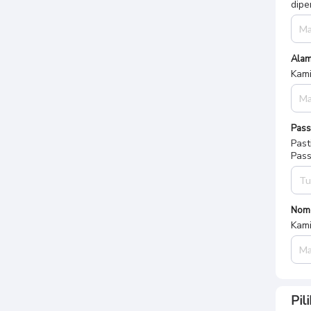
dipe
Alam
Kami
Pas
Past
Pass
Nom
Kami
Pil