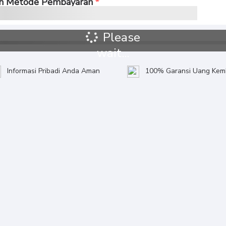
ih Metode Pembayaran
Please
wait...
Informasi Pribadi Anda Aman
100% Garansi Uang Kemb