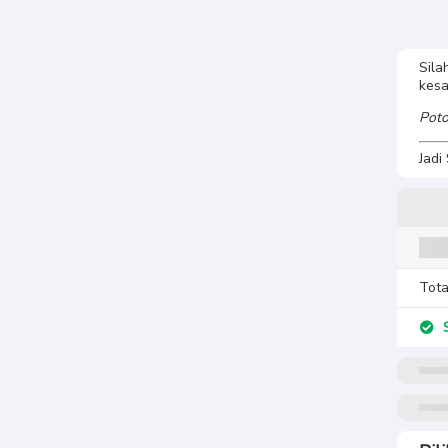
Sila
kes
Poto
Jadi
Tota
S